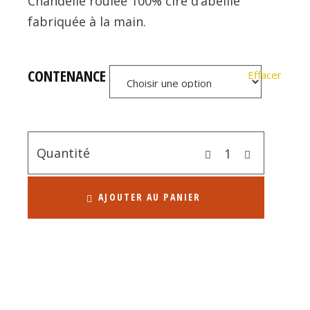
Chandelle roulée 100% cire d’abeille
prix :
fabriquée à la main.
4.00 €
à
CONTENANCE
Effacer
11.00 €
Quantité
AJOUTER AU PANIER