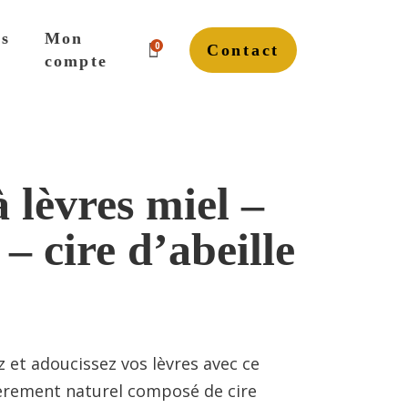
s
Mon
0
Contact
saims d’abeilles
Commandes
compte
s
ion à l’apiculture
s d’abeilles
Commandes
 lèvres miel –
à l’apiculture
 – cire d’abeille
 et adoucissez vos lèvres avec ce
èrement naturel composé de cire