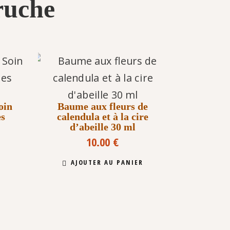
 ruche
oin
Baume aux fleurs de
es
calendula et à la cire
d’abeille 30 ml
Plage
10.00
€
de
Ce
prix :
AJOUTER AU PANIER
produit
12.00 €
a
à
plusieurs
29.90 €
variations.
Les
options
peuvent