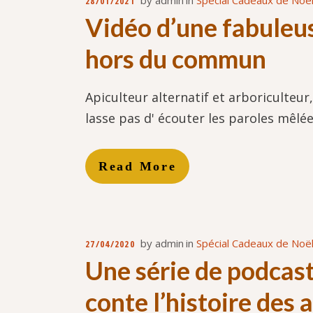
by
admin
in
Spécial Cadeaux de Noël
28/01/2021
Vidéo d’une fabuleu
hors du commun
Apiculteur alternatif et arboriculte
lasse pas d' écouter les paroles mêlé
Read More
by
admin
in
Spécial Cadeaux de Noël
27/04/2020
Une série de podcas
conte l’histoire des 