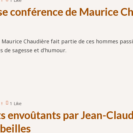
 !
1 Like
se conférence de Maurice Ch
ur, Maurice Chaudière fait partie de ces hommes pas
es de sagesse et d’humour.
 !
1 Like
ts envoûtants par Jean-Clau
abeilles